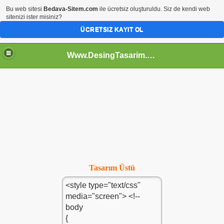
Bu web sitesi
Bedava-Sitem.com
ile ücretsiz oluşturuldu. Siz de kendi web
sitenizi ister misiniz?
ÜCRETSIZ KAYIT OL
Www.DesingTasarim.Tr.Gg Html Kodlar Css Tasarımlar Photoshop Dersleri Web Dersleri Site Araçları Link Araçları Toplist
Tasarım Üstü