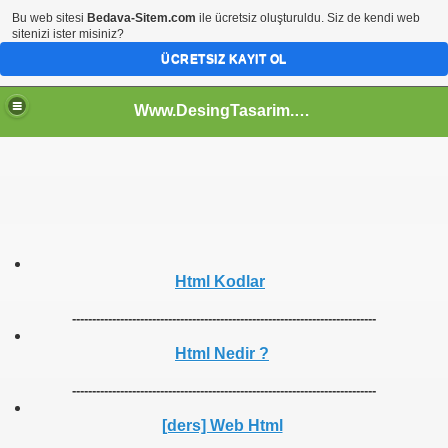
Bu web sitesi
Bedava-Sitem.com
ile ücretsiz oluşturuldu. Siz de kendi web
sitenizi ister misiniz?
ÜCRETSIZ KAYIT OL
Www.DesingTasarim.Tr.Gg Html Kodlar Css Tasarımlar Photoshop Dersleri Web Dersleri Site Araçları Link Araçları Toplist
Html Kodlar
----------------------------------------------------------------------------
Html Nedir ?
----------------------------------------------------------------------------
[ders] Web Html